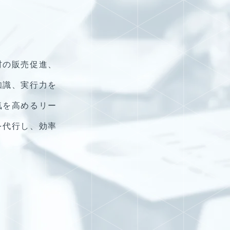
材の販売促進、
知識、実行力を
気を高めるリー
を代行し、効率